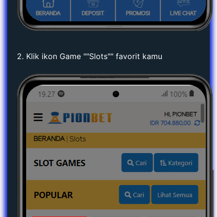
2. Klik ikon Game ""Slots"" favorit kamu