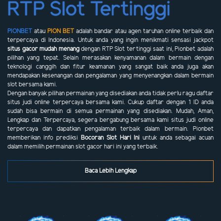
RTP Slot Tertinggi
PIONBET
atau
PION BET
adalah bandar atau agen taruhan online terbaik dan
terpercaya di Indonesia. Untuk anda yang ingin menikmati sensasi jackpot
situs gacor mudah menang
dengan RTP Slot tertinggi saat ini, Pionbet adalah
pilihan yang tepat. Selain merasakan kenyamanan dalam bermain dengan
teknologi canggih dan fitur keamanan yang sangat baik anda juga akan
mendapakan kesenangan dan pengalaman yang menyenangkan dalam bermain
slot bersama kami.
Dengan banyak pilihan permainan yang disediakan anda tidak perlu ragu daftar
situs judi online terpercaya bersama kami. Cukup daftar dengan 1 ID anda
sudah bisa bermain di semua permainan yang disediakan. Mudah, Aman,
Lengkap dan Terpercaya, segera bergabung bersama kami situs judi online
terpercaya dan dapatkan pengalaman terbaik dalam bermain. Pionbet
memberikan info prediksi
Bocoran Slot Hari Ini
untuk anda sebagai acuan
dalam memilih permainan slot gacor hari ini yang terbaik.
Baca Lebih Lengkap