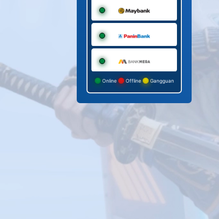
Online
Offline
Gangguan